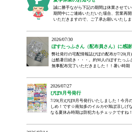
誠に勝手ながら下記の期間は休業させていただき
期間中にご連絡いただいた場合、営業再開後の
いただきますので、ご了承お願いいたしま
2026/07/30
ぽすたっふさん（配布員さん）に感謝
弊社発行の宅配情報誌ぴぽの配布が7/20(月
は酷暑日続き・・・。約90人のぽすたっふ
無事配布完了いただきました！！暑い時期（6
2026/07/27
ぴぽ8月号発行
7/20(月)ぴぽ8月号発行いたしました！今
しめ！です☆南知多のイルカや旭ぼ涼しげな
なる夏休み時期は防犯力もチェックですね！最